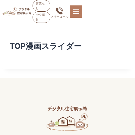
内
営業な
し
容
中立運
フリーコール
を
営
ス
キ
ッ
TOP漫画スライダー
プ