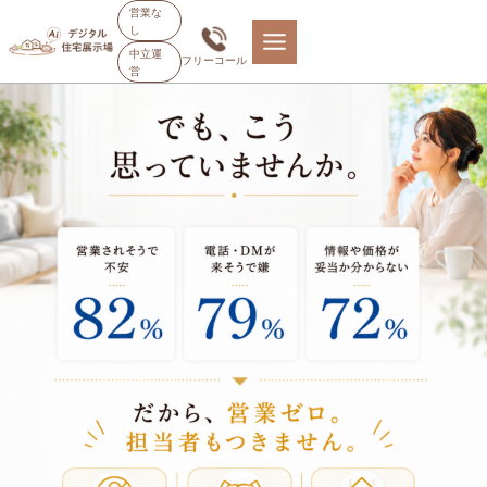
内
営業な
し
容
中立運
フリーコール
を
営
ス
キ
ッ
プ