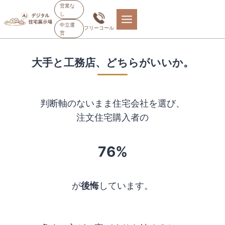
内
営業な
し
容
中立運
フリーコール
を
営
ス
キ
大手と工務店、どちらがいいか。
ッ
プ
判断軸のないまま住宅会社を選び、
注文住宅購入者の
76%
が
後悔
しています。