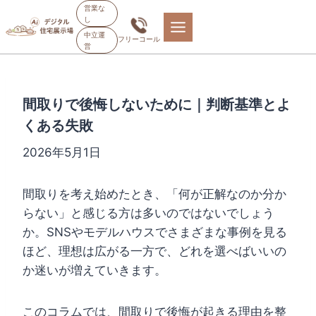
内
営業な
し
容
中立運
フリーコール
を
営
ス
キ
間取りで後悔しないために｜判断基準とよ
ッ
プ
くある失敗
2026年5月1日
間取りを考え始めたとき、「何が正解なのか分か
らない」と感じる方は多いのではないでしょう
か。SNSやモデルハウスでさまざまな事例を見る
ほど、理想は広がる一方で、どれを選べばいいの
か迷いが増えていきます。
このコラムでは、間取りで後悔が起きる理由を整