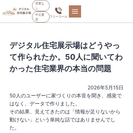
内
営業な
し
容
中立運
フリーコール
を
営
ス
キ
ッ
デジタル住宅展示場はどうやっ
プ
て作られたか。50人に聞いてわ
かった住宅業界の本当の問題
2026年5月15日
50人のユーザーに家づくりの本音を聞き、感覚で
はなく、データで作りました。
その結果、見えてきたのは「情報が足りないから
動けない」という単純な話ではありませんでし
た。