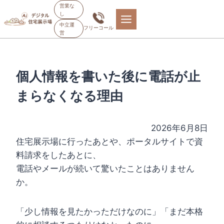
内
営業な
し
容
中立運
フリーコール
を
営
ス
キ
ッ
個人情報を書いた後に電話が止
プ
まらなくなる理由
2026年6月8日
住宅展示場に行ったあとや、ポータルサイトで資
料請求をしたあとに、
電話やメールが続いて驚いたことはありません
か。
「少し情報を見たかっただけなのに」「まだ本格